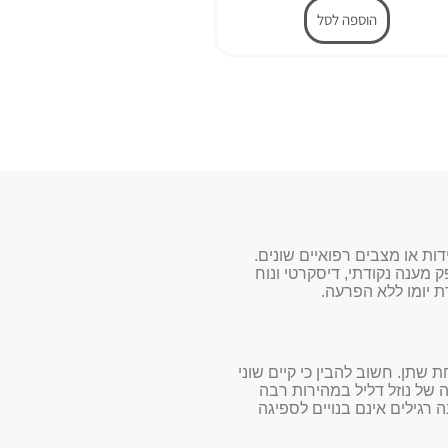
הוספה לסל
דות או מצבים רפואיים שונים.
 מענה נקודתי, דיסקרטי ונוח
 יומו ללא הפרעה.
שתן. חשוב להבין כי קיים שוני
 סופחים מיוחדים (SAP) המסוגלים לספוג כמות גדולה של נוזל דליל במהירות רבה
רת על רמת pH מאוזנת. לעומת זאת, מוצרי היגיינה רגילים אינם בנויים לספיגה