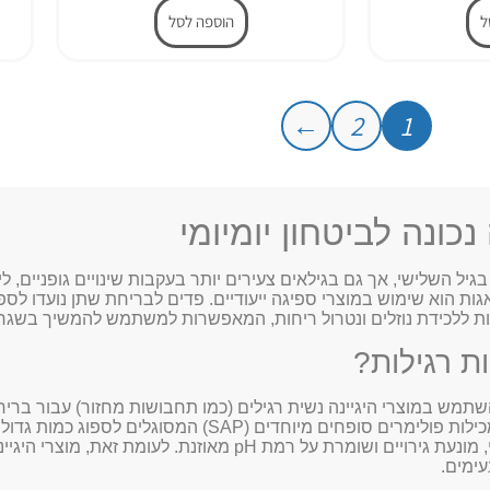
ל
הוספה לסל
←
2
1
ונה לביטחון יומיומי
ל השלישי, אך גם בגילאים צעירים יותר בעקבות שינויים גופניים, לי
ות הוא שימוש במוצרי ספיגה ייעודיים. פדים לבריחת שתן נועדו לספק
מות ללכידת נוזלים ונטרול ריחות, המאפשרות למשתמש להמשיך בשגרת
ת רגילות?
ש במוצרי היגיינה נשית רגילים (כמו תחבושות מחזור) עבור בריחת 
מהותי בין צמיגות הדם לבין צמיגות השתן. תחבושות לבריחת שתן מכילות פולימרים
ולהפוך אותו לג'ל. פעולה זו מרחיקה את הרטיבות מהעור באופן מיידי, מונעת גירויים ושומ
עימים.