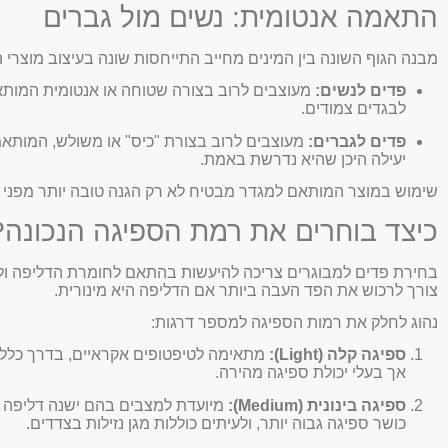
התאמה אנטומית: נשים מול גברים
מבנה הגוף השונה בין המינים מחייב התייחסות שונה בעיצוב מוצרי
פדים לנשים:
מעוצבים לרוב בצורה שטוחה או אנטומית המותאמ
לבגדים צמודים.
פדים לגברים:
מעוצבים לרוב בצורת "כיס" או משולש, המותאמי
יעילה היכן שהיא נדרשת באמת.
שימוש במוצר המותאם למגדר מבטיח לא רק הגנה טובה יותר מפני דל
כיצד בוחרים את רמת הספיגה הנכונה?
בחירת פדים למבוגרים צריכה להיעשות בהתאם לחומרת הדליפה ולאופי
צורך לרכוש את הפד העבה ביותר אם הדליפה היא מינורית.
נהוג לחלק את רמות הספיגה למספר דרגות:
ספיגה קלה (Light):
מתאימה לטיפטופים אקראיים, בדרך כלל בז
אך בעלי יכולת ספיגה מהירה.
ספיגה בינונית (Medium):
מיועדת למצבים בהם ישנה דליפה של
כושר ספיגה גבוה יותר, ולעיתים כוללות מגן נזילות בצדדים.