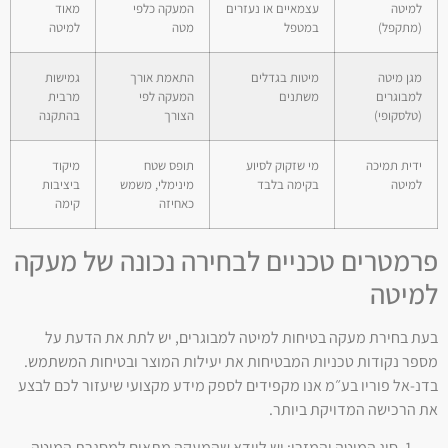
למיטה
עצמאיים או נעזרים
המעקה כלפי
מאוד
(מתקפל)
במטפל
מטה
למיטה
מגן מיטה
מיטות בגדלים
התאמת אורך
גמישות
למבוגרים
משתנים
המעקה לפי
מרבית
(טלסקופי)
הצורך
בהתקנה
ידית תמיכה
מי שזקוק לסיוע
תופס שטח
מיקוד
למיטה
בקימה בלבד
מינימלי, משמש
ביציבות
כאחיזה
קימה
פרמטרים טכניים לבחירה נכונה של מעקה
למיטה
בעת בחירת מעקה בטיחות למיטה למבוגרים, יש לתת את הדעת על
מספר נקודות טכניות המבטיחות את יעילות המוצר ובטיחות המשתמש.
בדנ-אל פוריו בע״מ אנו מקפידים לספק מידע מקצועי שיעזור לכם לבצע
את הרכישה המדויקת ביותר.
סוג המיטה והמזרן: יש לוודא שהמעקה מתאים למסגרת המיטה