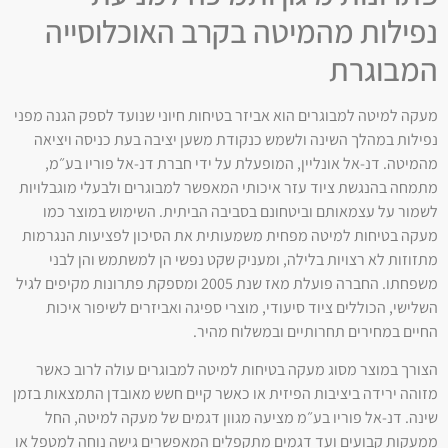
נפילות מהמיטה בקרב האוכלוסייה
המבוגרת
מעקה למיטה למבוגרים הוא אביזר בטיחות חיוני שנועד לספק הגנה מפני
נפילות במהלך השינה ולשמש כנקודת משען יציבה בעת כניסה ויציאה
מהמיטה. דנ-אל אונליין, המופעלת על ידי חברת דנ-אל פוריו בע״מ,
מתמחה בהנגשת ציוד עזר איכותי המאפשר למבוגרים ולבעלי מוגבלויות
לשמור על עצמאותם וביטחונם בסביבה הביתית. השימוש במוצר כמו
מעקה בטיחות למיטה מפחית משמעותית את הסיכון לפציעות הנגרמות
מתזוזות לא רצויות בלילה, ומעניק שקט נפשי הן למשתמש והן לבני
משפחתו. החברה פועלת מאז שנת 2005 ומספקת פתרונות מקיפים לגיל
השלישי, הכוללים ציוד סיעודי, מוצרי ספיגה ואביזרים לשיפור איכות
החיים במחירים תחרותיים ובמשלוח מהיר.
הצורך במוצר מסוג מעקה בטיחות למיטה למבוגרים עולה לרוב כאשר
מזוהה ירידה ביציבות הפיזית או כאשר קיים חשש מאובדן התמצאות בזמן
שינה. דנ-אל פוריו בע״מ מציעה מגוון דגמים של מעקה למיטה, החל
ממעקות קבועים ועד דגמים מתקפלים המאפשרים גישה נוחה למטפל או