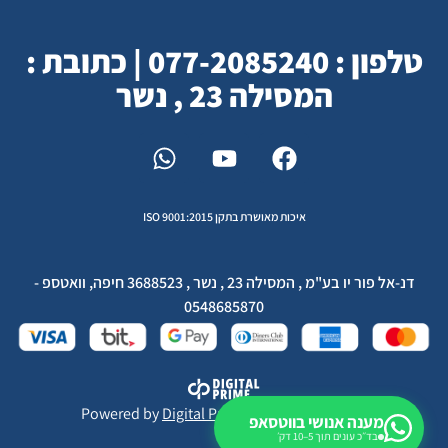
טלפון : 077-2085240 | כתובת :
המסילה 23 , נשר
איכות מאושרת בתקן ISO 9001:2015
דנ-אל פור יו בע"מ , המסילה 23 , נשר , 3688523 חיפה, וואטספ -
0548685870
Powered by
Digital Prime
Monetization LTD
מענה אנושי בווטסאפ
בד״כ עונים תוך 5–10 דק׳