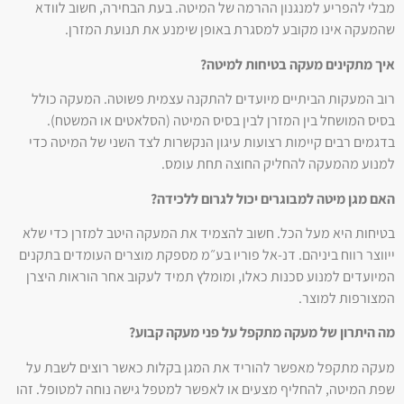
מבלי להפריע למנגנון ההרמה של המיטה. בעת הבחירה, חשוב לוודא
שהמעקה אינו מקובע למסגרת באופן שימנע את תנועת המזרן.
איך מתקינים מעקה בטיחות למיטה?
רוב המעקות הביתיים מיועדים להתקנה עצמית פשוטה. המעקה כולל
בסיס המושחל בין המזרן לבין בסיס המיטה (הסלאטים או המשטח).
בדגמים רבים קיימות רצועות עיגון הנקשרות לצד השני של המיטה כדי
למנוע מהמעקה להחליק החוצה תחת עומס.
האם מגן מיטה למבוגרים יכול לגרום ללכידה?
בטיחות היא מעל הכל. חשוב להצמיד את המעקה היטב למזרן כדי שלא
ייווצר רווח ביניהם. דנ-אל פוריו בע״מ מספקת מוצרים העומדים בתקנים
המיועדים למנוע סכנות כאלו, ומומלץ תמיד לעקוב אחר הוראות היצרן
המצורפות למוצר.
מה היתרון של מעקה מתקפל על פני מעקה קבוע?
מעקה מתקפל מאפשר להוריד את המגן בקלות כאשר רוצים לשבת על
שפת המיטה, להחליף מצעים או לאפשר למטפל גישה נוחה למטופל. זהו