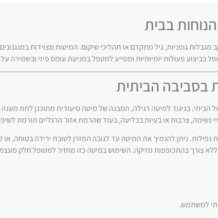
והנוחות בבית
ב מגבלות גופניות, גיל מתקדם או תהליכי שיקום. המיטות מצוידות במנגנוני
ופל בביצוע פעולות יומיומיות ומסייע למטפל במניעת עומס פיזי ובשמירה על 
ת בסביבה הביתית
 הביתי. בניגוד למיטה רגילה, המבנה של מיטה סיעודית מתוכנן לתת מענה ל
י נשימה, צרבות או בעיות בבליעה, בעוד שהרמת אזור הרגליים תורמת לשיפו
ה של המיטה כולה (Hi-Low) היא קריטית למניעת נפילות. ניתן להנמיך את המיטה עד לגובה המזרן לטובת יריד
ללא צורך בהתכופפות מזיקה. השימוש במיטה כזו מחזיר למטופל חלק מעצ
ותי למשתמש.