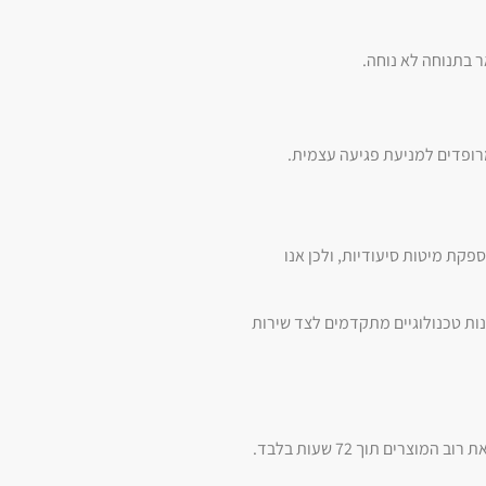
 בתנוחה לא נוחה.
רופדים למניעת פגיעה עצמית.
כרוכה באספקת מיטות סיעודיות, ולכן אנו
ות טכנולוגיים מתקדמים לצד שירות
אנו מודעים לכך שהצורך במיטה סיעודית הוא לעיתים דחוף, במיוחד לאחר שחרור מבית חולים או מרכז שיקום. לכן, מערך הלוגיסטיקה שלנו ערוך לספק את רוב המוצרים תוך 72 שעות בלבד.