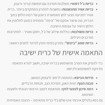
כריות ג’ל רפואי:
משלבות תמיכה עם תחושת קירור ורענון.
כריות אוויר מתכווננות:
נחשבות לפתרון המתקדם ביותר. כרית
אוויר למניעת פצעי לחץ מאפשרת כיוונון של רמת הלחץ בתוך
הכרית, מה שיוצר אפקט של "ציפה" ומפחית כמעט לחלוטין את
הלחץ הישיר על עצמות הישיבה.
כריות משולבות:
כוללות שילוב של ג’ל, ויסקו ואוויר – לפתרונות
מורכבים ויעילים.
כריות ספוג "ביצים"
: פתרון בסיסי וזמין לפיזור לחצים ראשוני.
התאמה אישית של כרית ישיבה
כדי להפיק את המרב מהשימוש בכרית ישיבה, חשוב לוודא התאמה
מדויקת למשתמש ולכיסא:
מידות הכיסא:
התאמה לרוחב ולעומק המושב.
מבנה הגוף:
זווית האגן, תמיכת הגב, תנוחת הרגליים.
רמת סיכון לפצעי לחץ:
מותאמת למצב הרפואי הנוכחי ולשעות
השימוש.
גם כסא גלגלים איכותי אינו שלם בלי כרית מתאימה – ההגנה האמיתית