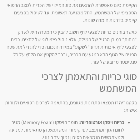
הקיימת כיום מאפשרת להתאים את סוג המילוי של הכרית למצב הרפואי
הספציפי של המשתמש, החל ממניעה ראשונית ועד לטיפול בפצעים
קיימים בדרגות חומרה שונות.
כאשר בוחנים כריות לפצעי לחץ חשוב להבין כי המטרה היא לא רק
"נוחות" במובן הרגיל של המילה, אלא ניהול פיזיולוגי של לחצים. כרית
לפצעי לחץ איכותית תדע "לשקוע" במידה הנכונה כדי להגדיל את שטח
הפנים של הגוף הבא במגע עם הכרית, ובכך להקטין את הלחץ על כל
סנטימטר מרובע של עור.
סוגי כריות והתאמתן לצרכי
המשתמש
בקטגוריה זו תמצאו פתרונות מגוונים, בהתאמה לצרכים רפואיים ולנוחות
אישית:
כריות ויסקו אורטופדיות
: חומר הויסקו (Memory Foam) מגיב
לחום הגוף ומתעצב לפי קימורי המשתמש. הן מתאימות למניעה
ולמשתמשים הנמצאים בסיכון נמוך עד בינוני.