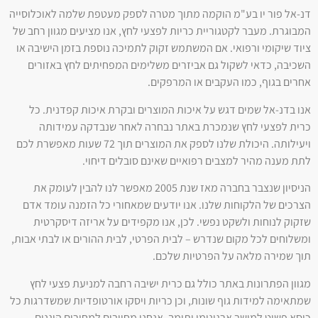
דנ-אל פור יו בע"מ הוקמה מתוך מטרה לספק מעטפת שלמה לאוכלוסייה
המבוגרת. מעבר לקטגוריית כריות לפצעי לחץ, אנו מציעים מגוון רחב של
ציוד שיקומי ורפואי. אם המשתמש זקוק לתמיכה נוספת בזמן הישיבה או
השכיבה, כדאי לשקול גם אביזרים משלימים המפחיתים לחץ באזורים
אחרים בגוף, כמו העקבים או המרפקים.
אנו בדנ-אל שמים דגש על איכות המוצרים ובקרת איכות קפדנית. כל
כרית לפצעי לחץ שנמכרת באתר נבחרה לאחר שנבדקה עמידותה
ויעילותה. היכולת שלנו לספק את המוצרים תוך 72 שעות מאפשרת לכם
לתת מענה מהיר למצבים רפואיים שאינם סובלים דיחוי.
הניסיון שנצבר בחברה מאז שנת 2005 מאפשר לנו להבין לעומק את
הצרכים של הלקוחות שלנו. אנו יודעים שמאחורי כל הזמנה עומד אדם
שזקוק לנוחות ולשקט נפשי. לכן, אנו מקפידים על אריזה דיסקרטית
ומשלוחים לכל מקום שנדרש – לבית הפרטי, לבית ההורים או לבתי אבות,
תוך שמירה מלאה על הפרטיות שלכם.
מגוון הפתרונות באתר כולל גם כרית ישיבה רחבה למניעת פצעי לחץ
שמתאימה למידות גוף שונות, וכן כריות ויסקו אורטופדיות שמשדרגות כל
כיסא פשוט למושב ארגונומי ותומך. אנחנו מחויבים למחירים הוגנים