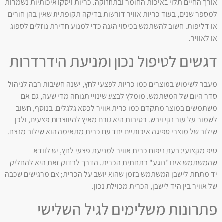
אורך החיים תלוי באיכות החומר ובתחזוקה. כריות ויסקו איכותיות נשמרות
למספר שנים, בעוד כריות אוויר דורשות בדיקה תקופתית שאין בהן חורים
או דליפות. חשוב להשתמש בכיסוי הגנה כדי למנוע חדירת נוזלים לספוג
או לאוויר.
דגשים לטיפול נכון ומניעת הידרדרות
מעבר לשימוש במוצרים כמו כריות לפצעי לחץ, ישנה חשיבות רבה לניהול
סדר היום של המשתמש. מומלץ לבצע שינויי תנוחה מדי שעה, גם אם
משתמשים במוצר מתקדם כמו כרית אוויר לכסא גלגלים. בנוסף, חשוב
לשמור על עור נקי ויבש. רטיבות היא גורם מאיץ להיווצרות פצעים, ולכן
שילוב של מוצרי ספיגה איכותיים יחד עם כרית מתאימה הוא שילוב מנצח.
טיפ מקצועי: בעת ניפוח כרית אוויר למניעת פצעי לחץ, יש לוודא
שהמשתמש אינו "נוגע" בתחתית הכרית. הדרך לבדוק זאת היא להחליק
יד מתחת לישבן המשתמש בזמן שהוא יושב על הכרית; אם מרגישים שכבה
של אוויר בין היד לישבן, הכרית מכוילת נכון.
פתרונות משלימים לגיל השלישי