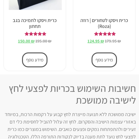
כרית ויסקו לטחורים | רוזה
כרית ויסקו לתמיכה בגב
(Roza)
תחתון
דורג
דורג
150.00
₪
195.00
₪
124.95
₪
179.95
₪
5.00
5.00
מתוך 5
מתוך 5
מידע נוסף
מידע נוסף
חשיבות השימוש בכריות לפצעי לחץ
לישיבה ממושכת
ישיבה ממושכת ללא תנועה מייצרת לחץ קבוע על רקמות הרכות, במיוחד
באזורי עצמות הישיבה והסקרום. לחץ זה עלול להוביל לחסימת כלי דם
זעירים ולהתפתחות נמקים ופצעים כואבים. השימוש במוצרים כמו כרית
לפצעי לחץ נועד לתת מענה בדיוק לנקודות התורפה הללו. הטכנולוגיה