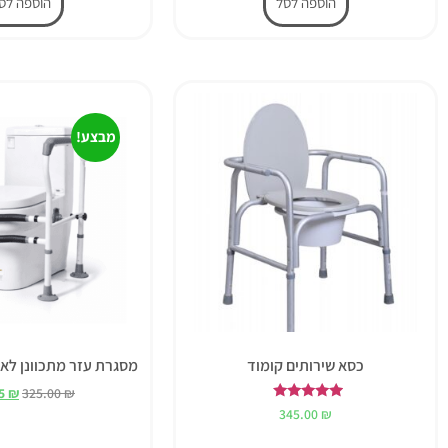
הוספה לסל
הוספה לס
מבצע!
כסא שירותים קומוד
מסגרת עזר מתכוונן לאס
95
₪
325.00
₪
דורג
345.00
₪
5.00
מתוך 5