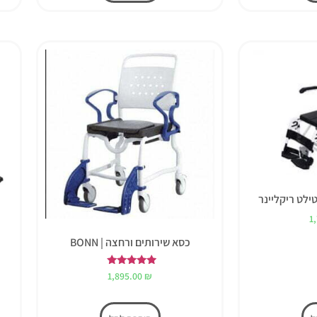
ילט ריקליינר
1
כסא שירותים ורחצה | BONN
דורג
1,895.00
₪
5.00
מתוך 5