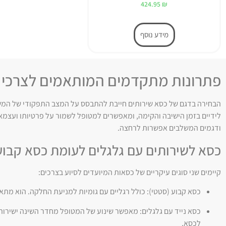
דורג
424.95
₪
5.00
מתוך 5
מידע נוסף
פתרונות מתקדמים המותאמים לצרכ
הבחירה בדגם של כסא שירותים חייבת להתבסס על המצב התפקודי של המשת
לידיים בזמן הישיבה והקימה, ומאפשרים למטופל לשמור על פרטיותו ועצמאו
ודגמים המשלבים אפשרות לרחצה.
כסא לשירותים עם גלגלים לעומת כסא קבוע
קיימים שני סוגים עיקריים של כסאות המיועדים לסיוע בצרכים:
כסא קבוע (סטטי): כולל רגליים עם גומיות למניעת החלקה. הוא מ
כסא נייד עם גלגלים: מאפשר שינוע של המטופל מחדר השינה ישירות
לכסא.