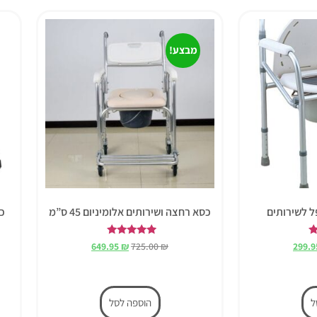
מבצע!
 לשירותים
כסא רחצה ושירותים אלומיניום 45 ס”מ
כס
דורג
649.95
₪
725.00
₪
299.
5.00
מתוך 5
ל
הוספה לסל