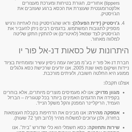
tippers) אחוריים, חגורת בטיחות ומערכת מעצורים
אלקטרומגנטית שעוצרת את הכסא ברגע שעוזבים את
הג'ויסטיק.
ג'ויסטיק (ידית הפעלה):
ודאו שהג'ויסטיק נוח לאחיזה ורגיש
מספיק לתגובות המשתמש. בדגמים רבים ניתן להעביר את
הג'ויסטיק לצד שמאל (לאיטרים) או להתקין התקן שליטה
למלווה מאחור.
היתרונות של כסאות דנ-אל פור יו
חברת דנ-אל פור יו בע"מ מביאה עמה ניסיון עשיר ומומחיות בציוד
ניידות ושיקום מאז שנת 2005. אנו יודעים שרכישת כסא גלגלים
ממונע היא החלטה חשובה, ולעיתים מורכבת.
אצלנו תקבלו:
מגוון מדויק:
אנו לא מעמיסים מוצרים מיותרים, אלא בוחרים
בקפידה את הדגמים האמינים ביותר בכל קטגוריה – הברזל
העמיד, הריקליינר המפנק והקל משקל הנייד.
אספקה מהירה:
אנו מבינים את הדחיפות בקבלת העצמאות
בחזרה, ולכן ערוכים למשלוח מהיר (לרוב תוך 72 שעות).
שירות ותחזוקה:
כסא חשמלי הוא כלי שדורש "בית". אנו