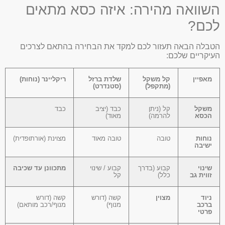
השוואה מהירה: איזה כסא מתאים
לכם?
הטבלה הבאה תעזור לכם למקד את הבחירה בהתאם לצרכים
העיקריים שלכם:
מאפיין
קל משקל
שלדת ברזל
ריקליינר (נוחות)
(מתקפל)
(סטנדרט)
משקל
קל (ניתן
כבד (יציב
כבד
הכסא
להרמה)
מאוד)
נוחות
טובה
טובה מאוד
מצוינת (אורתופדית)
ישיבה
שינוי
קבוע (בדרך
קבוע / שינוי
מתכוונן עד שכיבה
זווית גב
כלל)
קל
ניוד
מצוין
קשה (דורש
קשה (דורש
ברכב
מנוף)
מנוף/רכב מותאם)
פרטי