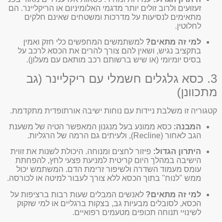
זעזועים ולרוב זולים יותר מדגמי האלומיניום או הריקליינר. הם
מתאימים לנסיעות על מדרכות ומשטחים שאינם חלקים
לחלוטין.
למי זה מתאים?
למשתמשים המחפשים כלי חזק ואמין
בתקציב נגיש, ושאין להם צורך להרים את הכסא לרכב על
בסיס יומיומי (או שיש ברשותם רכב מותאם עם מעלון).
3. כסא גלגלים חשמלי עם ריקליינר (גב
מתכוונן)
קטגוריה זו משלבת ניידות עם נוחות ישיבה אורתופדית מתקדמת.
המבנה:
כסא ממונע בעל מנגנון המאפשר הטיה של משענת
הגב לאחור (Recline), ולעיתים גם הרמה של הרגליות.
היתרון הגדול:
פיזור לחצים ומנוחה. היכולת לשנות את זווית
הישיבה במהלך היום קריטית למניעת פצעי לחץ, להפחתת
עומס מעמוד השדרה ולשיפור זרימת הדם. המשתמש יכול
ממש "לנוח" בתוך הכסא ללא צורך לעבור למיטה או לכורסה.
למי זה מתאים?
לאנשים המבלים שעות רבות ברציפות על
הכסא, לסובלים מבעיות גב, בצקות ברגליים או למי שזקוק
לשינויי תנוחה תכופים מטעמים רפואיים.