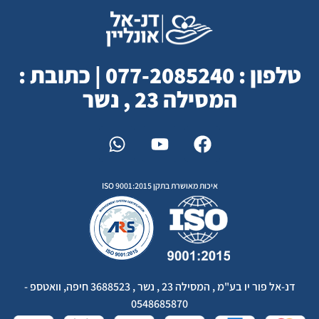
טלפון : 077-2085240 | כתובת :
המסילה 23 , נשר
איכות מאושרת בתקן ISO 9001:2015
דנ-אל פור יו בע"מ , המסילה 23 , נשר , 3688523 חיפה, וואטספ -
0548685870