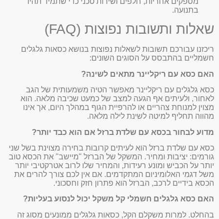
מספקים אחריות, חלפים ושירות טכני כדי שתמיד תהיו
בתנועה.
שאלות ותשובות נפוצות (FAQ)
ריכזנו עבורכם תשובות לשאלות נפוצות בנושא כסאות גלגלים
חשמליים בהתבסס על הסוגים השונים:
האם כסא עם ריקליינר מתאים לשינה?
כסא גלגלים עם ריקליינר מאפשר הטיה משמעותית של הגב
לאחור, ולעיתים אף הגעה למצב של כמעט שכיבה מלאה. הוא
מצוין למנוחת צהריים או להרפיית הגוף במהלך היום, אך אינו
מהווה תחליף למיטה לשינת לילה מלאה.
מדוע לבחור בכסא עם שלדת ברזל אם הוא כבד יותר?
כסא עם שלדת ברזל הוא לעיתים קרובות בחירה מצוינת בשל שני
גורמים: יציבות ומחיר. המשקל של הברזל "מיישב" את הכסא טוב
יותר על הכביש ומונע רעידות, והמחיר שלו לרוב אטרקטיבי יותר
משל דגמי האלומיניום המתקדמים. אם אין לכם צורך להרים את
הכסא בידיים לרכב, הברזל הוא פתרון חזק וחסכוני.
האם כסא גלגלים חשמלי קל משקל יכול לנסוע בעליות?
בהחלט. למרות משקלם הקל, כסאות גלגלים ממונעים מסוג זה