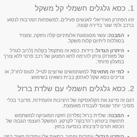
1. כסא גלגלים חשמלי קל משקל
זהו הפתרון האידיאלי לאנשים פעילים, למשפחות המרבות לנסוע
ברכב ולמי שגר בדירה קטנה.
המבנה:
עשוי מסגסוגת אלומיניום קלה וחזקה, ומצויד
בסוללות ליתיום קלות משקל.
היתרון הגדול:
ניידות. כסא זה מתקפל בקלות (לרוב לגודל
של מזוודה) וניתן להרמה לתא המטען של רכב פרטי ללא צורך
במעלון מיוחד.
למי זה מתאים?
למשתמשים שרוצים לטייל, לטוס לחו"ל, או
צריכים כסא שקל לאחסן בבית כשאינו בשימוש.
2. כסא גלגלים חשמלי עם שלדת ברזל
דגם זה מייצג את הקלאסיקה של היציבות והעמידות. מדובר בכלי
מסיבי יותר שנועד לעבודה מאומצת.
המבנה:
שלדת ברזל (פלדה) חזקה המעניקה למשתמש
תחושת ביטחון ו"הדבקה" לקרקע. המשקל העצמי הגבוה של
הכסא תורם ליציבותו בנסיעה בחוץ.
היתרון הגדול:
עמידות ומחיר. כסאות אלו עמידים מאוד בפני