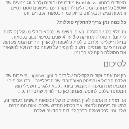
מצוידים במנועי Brushless מודרניים וחזקים (לרוב זוג מנועים של
250W כל אחד), המסוגלים להתמודד עם שיפועים סטנדרטיים
ורמפות נגישות בקלות, בדיוק כמו הכסאות הכבדים יותר.
כל כמה זמן צריך להחליף סוללות?
זה תלוי בסוג הסוללה ובאופי השימוש. בכסאות קלי משקל (סוללות
ליתיום), הסוללה מחזיקה כ-3 עד 4 שנים בטיפול נכון. בכסאות
ברזל וריקליינר (לרוב סוללות ג'ל/עופרת), אורך החיים הממוצע הוא
שנה וחצי עד שנתיים. חשוב להקפיד על טעינה סדירה ולא להשאיר
את הסוללה ריקה לאורך זמן.
לסיכום
בין אם אתם זקוקים לקלילות של דגם ה-Lightweight, ליציבות של
שלדת הברזל או לפינוק האורתופדי של הריקליינר – בדנ-אל פור יו
תמצאו את המענה המקצועי ביותר. כסא גלגלים חשמלי הוא
המפתח שלכם לחופש, ואנחנו כאן כדי לוודא שתבחרו נכון.
אנו מזמינים אתכם לעיין במפרטים של הכסאות השונים בעמוד זה,
להשוות ביניהם ולהזמין את הכסא החדש שלכם. צוות המומחים
שלנו זמין לכל שאלה בדרך לניידות החדשה שלכם.