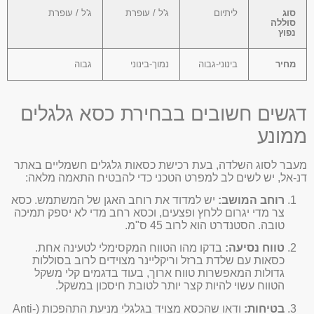
סוג
ליתיום
ג'ל / עופרת
ג'ל / עופרת
סוללה
נפוץ
מחיר
בינוני-גבוה
נמוך-בינוני
גבוה
דגשים חשובים בבחירת כסא גלגלים
ממונע
מעבר לסוג השלדה, בעת רכישת כסאות גלגלים חשמליים באתר
דנ-אל, יש לשים לב למפרט הטכני כדי להבטיח התאמה מלאה:
רוחב המושב:
יש למדוד את רוחב האגן של המשתמש. כסא
צר מדי יגרום ללחץ ופצעים, וכסא רחב מדי לא יספק תמיכה
טובה. הסטנדרט הוא לרוב 45 ס"מ.
טווח נסיעה:
בדקו מהו הטווח המקסימלי לטעינה אחת.
כסאות עם שלדת ברזל וריקליינר מצוידים לרוב בסוללות
גדולות המאפשרות טווח ארוך, בעוד בדגמים קלי משקל
הטווח עשוי להיות קצר יותר לטובת חיסכון במשקל.
בטיחות:
ודאו שהכסא מצויד בגלגלי מניעת התהפכות (Anti-