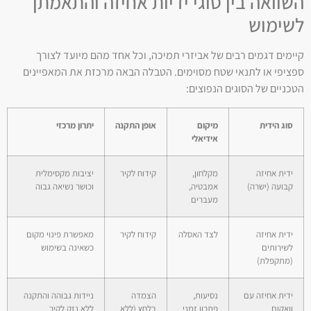
השוואה בין סוגי ידיות אחיזה והתאמתן
לשימוש
קיימים דגמים רבים של אביזרי תמיכה, וכל אחד מהם מיועד לצורך
ספציפי או לתנאי שטח מסוימים. הטבלה הבאה מרכזת את המאפיינים
הטכניים של הסוגים הנפוצים:
סוג הידית
מיקום
אופן התקנה
יתרון מרכזי
אידיאלי
ידית אחיזה
מקלחון,
קידוח לקיר
יציבות מקסימלית
קבועה (ישרה)
אמבטיה,
וכושר נשיאה גבוה
מעברים
ידית אחיזה
לצד האסלה
קידוח לקיר
מאפשרת פינוי מקום
לשירותים
כשאינה בשימוש
(מתקפלת)
ידית אחיזה עם
נסיעות,
הצמדה
ניידות גבוהה והתקנה
וואקום
פתרון זמני
בלחץ (ללא
ללא נזק לקיר