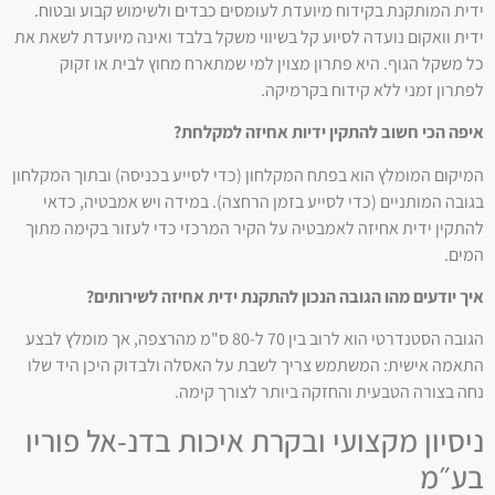
ידית המותקנת בקידוח מיועדת לעומסים כבדים ולשימוש קבוע ובטוח.
ידית וואקום נועדה לסיוע קל בשיווי משקל בלבד ואינה מיועדת לשאת את
כל משקל הגוף. היא פתרון מצוין למי שמתארח מחוץ לבית או זקוק
לפתרון זמני ללא קידוח בקרמיקה.
איפה הכי חשוב להתקין ידיות אחיזה למקלחת?
המיקום המומלץ הוא בפתח המקלחון (כדי לסייע בכניסה) ובתוך המקלחון
בגובה המותניים (כדי לסייע בזמן הרחצה). במידה ויש אמבטיה, כדאי
להתקין ידית אחיזה לאמבטיה על הקיר המרכזי כדי לעזור בקימה מתוך
המים.
איך יודעים מהו הגובה הנכון להתקנת ידית אחיזה לשירותים?
הגובה הסטנדרטי הוא לרוב בין 70 ל-80 ס"מ מהרצפה, אך מומלץ לבצע
התאמה אישית: המשתמש צריך לשבת על האסלה ולבדוק היכן היד שלו
נחה בצורה הטבעית והחזקה ביותר לצורך קימה.
ניסיון מקצועי ובקרת איכות בדנ-אל פוריו
בע״מ