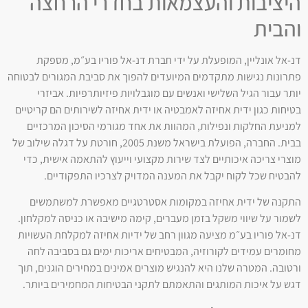
היציבות והעצמאות בחדרי הרחצה
והבית
דנ-אל אונליין, המופעלת על ידי חברת דנ-אל פוריו בע״מ, מספקת
פתרונות נגישות מתקדמים המיועדים להפוך את סביבת המגורים לבטוחה
יותר עבור הגיל השלישי ואנשים עם מוגבלויות פיזיותרפיות. אביזרי
בטיחות כגון ידית אחיזה לאמבטיה או ידית אחיזה לשירותים הם קריטיים
למניעת החלקות ונפילות, המהוות את אחד מגורמי הסיכון המרכזיים
בבית. החברה, הפועלת בישראל משנת 2005, חורטת על דגלה שילוב של
מוצרי צריכה איכותיים לצד שירות מקצועי וייעוץ להתאמה אישית, כדי
להבטיח שכל לקוח יקבל את המענה המדויק לצרכיו התפקודיים.
התקנה של ידית אחיזה במקומות אסטרטגיים מאפשרת למשתמשים
לשמור על שיווי משקל בזמן מעברים, קימה מישיבה או כניסה למקלחון.
דנ-אל פוריו בע״מ מציעה מגוון רחב של ידיות אחיזה למקלחת העשויות
מחומרים עמידים לקורוזיה, המבטיחים אריכות ימים גם בסביבה לחה
ורטובה. המטרה שלנו היא להנגיש מוצרים אמינים במחירים הוגנים, תוך
דגש על איכות המותגים והתאמתם לתקני הבטיחות המחמירים ביותר.