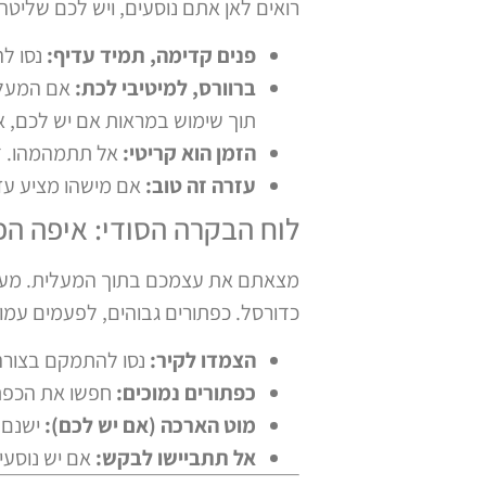
רואים לאן אתם נוסעים, ויש לכם שליט
פנים קדימה, תמיד עדיף:
נסו לה
ברוורס, למיטיבי לכת:
אם המעלית
תוך שימוש במראות אם יש לכם, 
הזמן הוא קריטי:
אל תתמהמהו. דל
עזרה זה טוב:
אם מישהו מציע עז
לוח הבקרה הסודי: איפה הכ
מצאתם את עצמכם בתוך המעלית. מעולה
כדורסל. כפתורים גבוהים, לפעמים עמו
הצמדו לקיר:
נסו להתמקם בצורה
כפתורים נמוכים:
חפשו את הכפתור
מוט הארכה (אם יש לכם):
ישנם א
אל תתביישו לבקש:
אם יש נוסעי