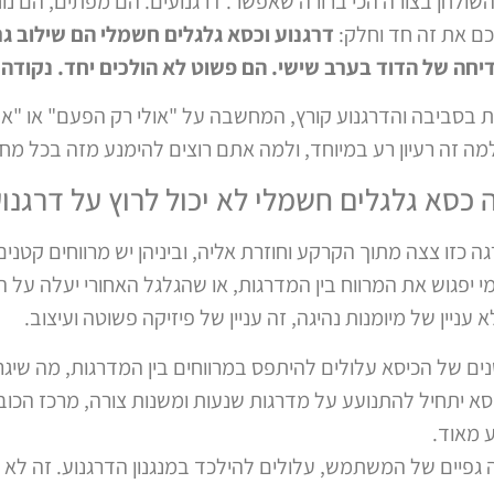
השולחן בצורה הכי ברורה שאפשר. דרגנועים. הם מפתים, הם נוח
כם את זה חד וחלק:
דרגנוע וכסא גלגלים חשמלי הם שילוב גרו
יחה של הדוד בערב שישי. הם פשוט לא הולכים יחד. נקודה.
לית בסביבה והדרגנוע קורץ, המחשבה על "אולי רק הפעם" או "א
 למה זה רעיון רע במיוחד, ולמה אתם רוצים להימנע מזה בכל מחי
כסא גלגלים חשמלי לא יכול לרוץ על דרגנו
ה כזו צצה מתוך הקרקע וחוזרת אליה, וביניהן יש מרווחים קטני
י יפגוש את המרווח בין המדרגות, או שהגלגל האחורי יעלה על
ניין של מיומנות נהיגה, זה עניין של פיזיקה פשוטה ועיצוב.
ם של הכיסא עלולים להיתפס במרווחים בין המדרגות, מה שיגר
א יתחיל להתנועע על מדרגות שנעות ומשנות צורה, מרכז הכובד
ע מאוד.
 גפיים של המשתמש, עלולים להילכד במנגנון הדרגנוע. זה לא ר