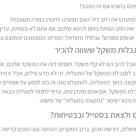
יכנס ברוורס אם זה המצב?
תח נראה רחב דיו? האם תצטרכו לתמרן בצורה מסובכת?
 את רוחב הפתח ביחס לכיסא שלכם. אם אתם לא בטוחים, עדי
נשים נוספים? עגלות? מזוודות? המרחב המצומצם יצטמצם עוד
בלות משקל ששווה להכיר
בל לרוב הם לא קלי משקל. תוסיפו לזה את המשקל שלכם, של ה
רב למגבלת המשקל של המעלית. זה לא מדע טילים, אבל זו פיז
טנה בתוך המעלית). להתעלם מזה זה כמו לנסוע על אופניים עם 
מגבלת המשקל. אם אתם מתלבטים, עדיף לחכות למעלית הבאה א
 גיבורי סיפור "נתקעתי במעלית" של מישהו.
ס ולצאת בסטייל ובבטיחות?
ויאלית, דורשת תכנון. ברוב המקרים, הכניסה עם הפנים קדימה