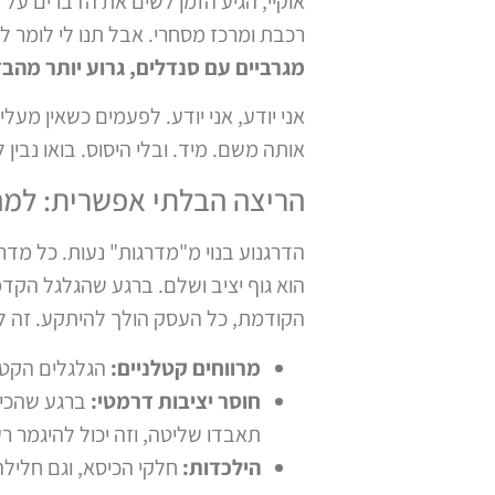
אוקיי, הגיע הזמן לשים את הדברים על 
רכבת ומרכז מסחרי. אבל תנו לי לומר ל
מגרביים עם סנדלים, גרוע יותר מהבד
אני יודע, אני יודע. לפעמים כשאין מע
אותה משם. מיד. ובלי היסוס. בואו נבין
הריצה הבלתי אפשרית: למה 
הדרגנוע בנוי מ"מדרגות" נעות. כל מדרג
הוא גוף יציב ושלם. ברגע שהגלגל הקדמ
הקודמת, כל העסק הולך להיתקע. זה לא ע
מרווחים קטלניים:
הגלגלים הקטני
חוסר יציבות דרמטי:
ברגע שהכיס
תאבדו שליטה, וזה יכול להיגמר ר
הילכדות:
חלקי הכיסא, וגם חלילה