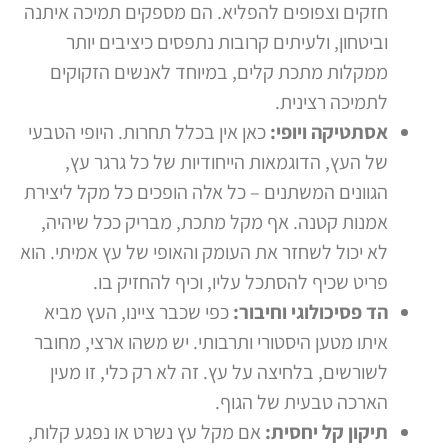
חזקים וצפופים להפליא. הם מספקים תמיכה איתנה
וביטחון, ולעיתים קרובות נתפסים כיציבים יותר
ממקלות מתכת קלים, במיוחד לאנשים הזקוקים
לתמיכה רצינית.
אסתטיקה ויופי:
כאן אין בכלל תחרות. היופי הטבעי
של העץ, הדוגמאות הייחודיות של כל גרגר עץ,
הגוונים המשתנים – כל אלה הופכים כל מקל ליצירת
אמנות קטנה. אף מקל מתכת, מבריק ככל שיהיה,
לא יכול לשחזר את העומק והאופי של עץ אמיתי. הוא
פריט שכיף להסתכל עליו, וכיף להחזיק בו.
הד פסיכולוגי וחיבור:
כפי שכבר ציינו, העץ מביא
איתו מטען היסטורי ותרבותי. יש משהו ארצי, מחובר
לשורשים, בלחיצה על עץ. זה לא רק כלי, זו מעין
הארכה טבעית של הגוף.
תיקון קל יחסית:
אם מקל עץ נשרט או נפגע קלות,