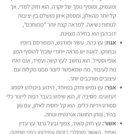
ומעמיק, ומוסיף נופך של יוקרה. הוא חזק למדי, אך
קל יותר מהאלון, ומספק איזון מושלם בין יציבות
לנוחות נשיאה. למראה קצת יותר "מתוחכם",
דובדבן הוא בחירה מצוינת.
אגוז:
עץ כהה, עשיר ומודגש, המפורסם ביופיו
ובחוזקו. לאגוז יש מראה ייחודי שיכול להוסיף המון
אופי וסטייל. הוא נחשב לעץ קשה ועמיד, ועם זאת
נוח לעיבוד, מה שמאפשר ליצור ממנו מקלות עם
עיצובים מורכבים יותר.
אפר:
עץ גמיש וחזק במיוחד, הידוע ביכולתו לספוג
זעזועים. מסיבה זו, הוא שימש בעבר רבות לייצור כלי
ספורט וידיות כלים. הוא קל יחסית לאלון, עם גוון
בהיר, ונותן תחושה אנרגטית ונוחה.
אשור:
עץ חזק מאוד, צפוף ובעל גרגר עץ עדין
ואחיד. האשור פופולרי בזכות עמידותו בפני שחיקה