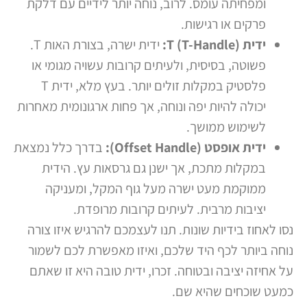
ומפחיתה עומס. לרוב, נוחה יותר לידיים עם דלקת
פרקים או רגישות.
ידית T (T-Handle):
ידית ישרה, בצורת האות T.
פשוטה, בסיסית, ולעיתים קרובות עשויה מגומי או
פלסטיק במקלות זולים יותר. בעץ מלא, ידית T
יכולה להיות יפה ונוחה, אך פחות ארגונומית מאחרות
לשימוש ממושך.
ידית אופסט (Offset Handle):
בדרך כלל נמצאת
במקלות מתכת, אך ישנן גם גרסאות עץ. הידית
ממוקמת מעט ישרה מעל גוף המקל, ומעניקה
יציבות מרבית. לעיתים קרובות מרופדת.
נסו לאחוז בידיות שונות. תנו לעצמכם להרגיש איזו צורה
נוחה ביותר לכף היד שלכם, ואיזו מאפשרת לכם לשמור
על אחיזה יציבה ובטוחה. זכרו, ידית טובה היא זו שאתם
כמעט שוכחים שהיא שם.