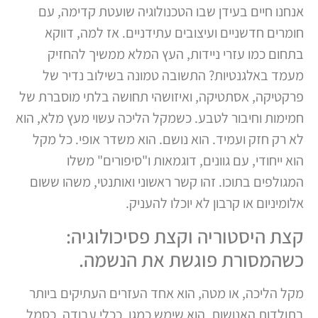
אנחנו חיים בעידן שבו הטכנולוגיה שועטת קדימה, עם
חומרים חדשניים ועיצובים עתידניים. אז למה, דווקא
בתחום כמו עזרי ניידות, העץ המלא ממשיך להחזיק
מעמד באלגנטיות? התשובה טמונה בשילוב נדיר של
פרקטיקה, אסתטיקה, ואיזושהי תחושה בלתי מוסברת של
חמימות וחיבור לטבע. כשמקל הליכה עשוי מעץ מלא, הוא
לא רק חזק ועמיד. הוא נושם. הוא משדר אופי. כל מקל
הוא ייחודי, עם גוונים, דוגמאות ו"סיפורים" משלו
המגולפים בתוכו. זהו קשר ראשוני ואותנטי, משהו ששום
אלומיניום או קרבון לא יוכלו להעניק.
קצת היסטוריה וקצת פסיכולוגיה:
כשהמסורת פוגשת את הנשמה.
מקל הליכה, או מטה, הוא אחד העזרים העתיקים ביותר
בתולדות האנושות. הוא שימש כמגן, ככלי עבודה, כסמל