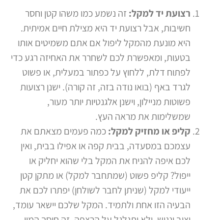
רצועת יד למקל:
זה נשמע כמו משהו קטן וחסר
חשיבות, אבל רצועת יד היא מצילת חיים אמיתית.
היא מונעת מהמקל ליפול אם אתם משמיטים אותו
בטעות, ומאפשרת לכם לשחרר את האחיזה רגע כדי
לפתוח דלת, ללחוץ על כפתור במעלית, או פשוט
לגרד באף (בואו נודה בזה, זה קורה). ישנן רצועות
פשוטות מניילון, וישנן אלגנטיות יותר מעור,
שמשלימות את מראה העץ.
קליפ או מחזיק למקל:
כמה פעמים מצאתם את
עצמכם במסעדה, בבית קפה או אפילו בבית, ואין
לכם איפה להניח את המקל בלי שהוא יחליק או
ייפול? קליפ פשוט (שמתחבר למקל) או מתקן קטן
ייעודי למקל (שניתן לחבר לשולחן) יפתרו לכם את
הבעיה הזו אחת ולתמיד. המקל שלכם יישאר עומד,
יציב ונגיש, ולא יתגלגל על הרצפה. זה חוסך המון