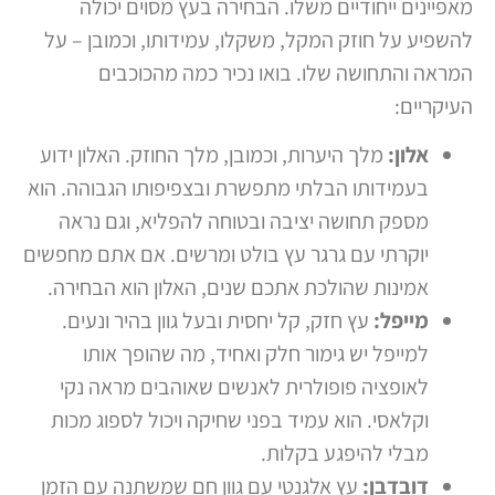
מאפיינים ייחודיים משלו. הבחירה בעץ מסוים יכולה
להשפיע על חוזק המקל, משקלו, עמידותו, וכמובן – על
המראה והתחושה שלו. בואו נכיר כמה מהכוכבים
העיקריים:
אלון:
מלך היערות, וכמובן, מלך החוזק. האלון ידוע
בעמידותו הבלתי מתפשרת ובצפיפותו הגבוהה. הוא
מספק תחושה יציבה ובטוחה להפליא, וגם נראה
יוקרתי עם גרגר עץ בולט ומרשים. אם אתם מחפשים
אמינות שהולכת אתכם שנים, האלון הוא הבחירה.
מייפל:
עץ חזק, קל יחסית ובעל גוון בהיר ונעים.
למייפל יש גימור חלק ואחיד, מה שהופך אותו
לאופציה פופולרית לאנשים שאוהבים מראה נקי
וקלאסי. הוא עמיד בפני שחיקה ויכול לספוג מכות
מבלי להיפגע בקלות.
דובדבן:
עץ אלגנטי עם גוון חם שמשתנה עם הזמן