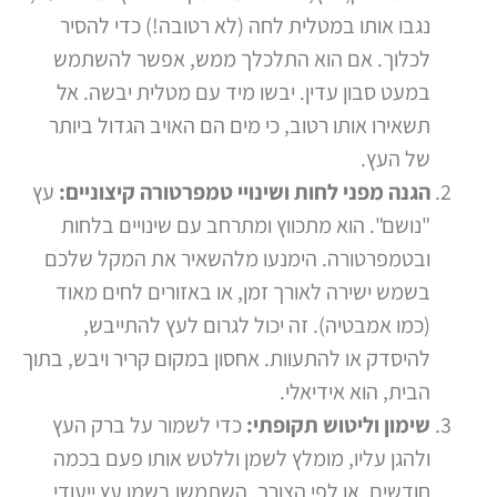
נגבו אותו במטלית לחה (לא רטובה!) כדי להסיר
לכלוך. אם הוא התלכלך ממש, אפשר להשתמש
במעט סבון עדין. יבשו מיד עם מטלית יבשה. אל
תשאירו אותו רטוב, כי מים הם האויב הגדול ביותר
של העץ.
הגנה מפני לחות ושינויי טמפרטורה קיצוניים:
עץ
"נושם". הוא מתכווץ ומתרחב עם שינויים בלחות
ובטמפרטורה. הימנעו מלהשאיר את המקל שלכם
בשמש ישירה לאורך זמן, או באזורים לחים מאוד
(כמו אמבטיה). זה יכול לגרום לעץ להתייבש,
להיסדק או להתעוות. אחסון במקום קריר ויבש, בתוך
הבית, הוא אידיאלי.
שימון וליטוש תקופתי:
כדי לשמור על ברק העץ
ולהגן עליו, מומלץ לשמן וללטש אותו פעם בכמה
חודשים, או לפי הצורך. השתמשו בשמן עץ ייעודי