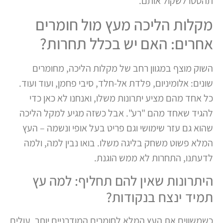
תהססו לשקול אותם.
מקלות הליכה מעץ מול חומרים
אחרים: האם יש בכלל תחרות?
השוק מוצף במגוון רחב של מקלות הליכה, מחומרים
שונים: אלומיניום, פלדת אל-חלד, סיבי פחמן, ועוד ועוד.
כל אחד מהם מציע יתרונות משלו, ואנחנו לא כאן כדי
להגיד שאחד מהם "רע". אבל כשזה מגיע למקל הליכה
שהוא גם עזר שימושי וגם פריט בעל אופי ונשמה – העץ
המלא פשוט משחק בליגה משלו. בואו נבין למה, ולמה
לדעתנו, התחרות לא ממש הוגנת.
היתרונות שאין להם תחליף: למה עץ
תמיד ינצח בנקודות?
כשמשווים את העץ המלא לחומרים המודרניים יותר, עולים