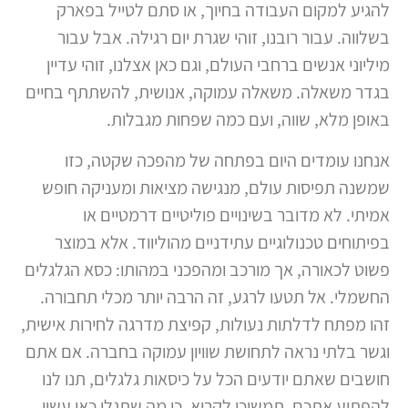
להגיע למקום העבודה בחיוך, או סתם לטייל בפארק
בשלווה. עבור רובנו, זוהי שגרת יום רגילה. אבל עבור
מיליוני אנשים ברחבי העולם, וגם כאן אצלנו, זוהי עדיין
בגדר משאלה. משאלה עמוקה, אנושית, להשתתף בחיים
באופן מלא, שווה, ועם כמה שפחות מגבלות.
אנחנו עומדים היום בפתחה של מהפכה שקטה, כזו
שמשנה תפיסות עולם, מנגישה מציאות ומעניקה חופש
אמיתי. לא מדובר בשינויים פוליטיים דרמטיים או
בפיתוחים טכנולוגיים עתידניים מהוליווד. אלא במוצר
פשוט לכאורה, אך מורכב ומהפכני במהותו: כסא הגלגלים
החשמלי. אל תטעו לרגע, זה הרבה יותר מכלי תחבורה.
זהו מפתח לדלתות נעולות, קפיצת מדרגה לחירות אישית,
וגשר בלתי נראה לתחושת שוויון עמוקה בחברה. אם אתם
חושבים שאתם יודעים הכל על כיסאות גלגלים, תנו לנו
להפתיע אתכם. תמשיכו לקרוא, כי מה שתגלו כאן עשוי