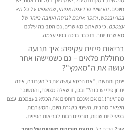
מפגשים. במקום תסכול, יש סיפוק. במקום דאגות, יש
חיוכים.
זהו שינוי פרדיגמה אמיתי, שמשפיע על כל תא
בגוף ובנפש, והופך אתכם לגרסה הטובה ביותר של
עצמכם.
כי כשאתם מאושרים, גם הסביבה שלכם
מאושרת יותר. וזו כבר ברכה בפני עצמה.
בריאות פיזית עקיפה: איך תנועה
מחוללת פלאים – גם כשמישהו אחר
עושה את ה"מאמץ"?
ייתכן ותחשבו, "אם הכסא עושה את כל העבודה, איזה
יתרון פיזי יש בזה?" ובכן, זו שאלה מצוינת, והתשובה
מפתיעה! גם אם אינכם דוחפים את הכסא בעצמכם, עצם
היציאה מהבית, השינוי בשגרת היום, והמעורבות
בפעילויות שונות, תורמים רבות לבריאות הפיזית.
איך? קודם כל,
מניעת סיבוכים משניים של חוסר