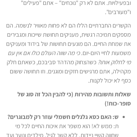
ובפעילויות. אתם לא רק "נוכחים" – אתם "פעילים"
ו"מעורבים".
הקשרים החברתיים הללו הם לא פחות מאוויר לנשמה. הם
מספקים תמיכה רגשית, מעניקים תחושת שייכות ומגבירים
את שמחת החיים. הם מונעים תחושות של בידוד ומעניקים
משמעות לחיי היום-יום.
כי מה שווה העולם כולו אם אין עם
מי לחלוק אותו?
כשהצחוק מהדהד סביבכם, כשאתם חלק
מקהילה, אתם מרגישים חזקים ומוגנים. וזו תחושה ששום
כסף לא יכול לקנות.
שאלות ותשובות מהירות (כי להבין הכל זה סוג של
סופר-כוח!)
ש: האם כסא גלגלים חשמלי עוזר רק למבוגרים?
ת: ממש לא! הוא משפר את איכות החיים לכל מי
שחווה קשיי ניידות, ללא קשר לגיל. מילדים ונוער ועד