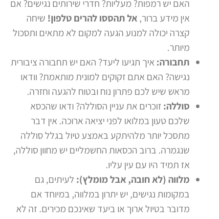
האם יש רמפות? מעליות? חדרי שירותים נגישים? אם
אין מידע ברור,
אל תהססו להרים טלפון!
שיחה
קצרה יכולה למנוע הגעה למקום לא מתאים ותסכול
מיותר.
תחבורה:
איך תגיעו ליעד? האם יש תחבורה ציבורית
נגישה? האם אתם זקוקים למונית מותאמת? וודאו
מראש שיש לכם פתרון נוח ובטוח להגעה וחזרה.
סוללה:
זוכרים את עניין הסוללה? ודאו שהכסא
שלכם טעון במלואו לפני יציאה ארוכה. אין דבר
מתסכל יותר מלהיתקע באמצע טיול בגלל סוללה
שנגמרה. ברוב הכסאות החשמליים יש מחוון סוללה,
אז תמיד היו עם עין עליו.
מלווה (לא חובה, אבל מומלץ):
לעיתים, גם
במקומות נגישים, יש יתרון במלווה, במיוחד אם
מדובר בטיול ארוך או ביעד שאינכם מכירים. זה לא