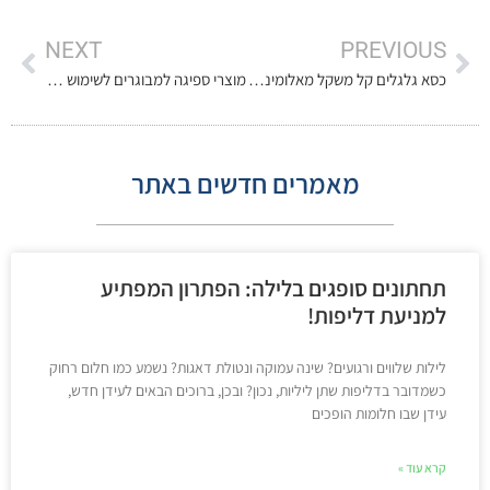
NEXT
PREVIOUS
כסא גלגלים קל משקל מאלומיניום שישנה את חייכם לנצח
מוצרי ספיגה למבוגרים לשימוש יומיומי שישנו את חייך!
מאמרים חדשים באתר
תחתונים סופגים בלילה: הפתרון המפתיע
למניעת דליפות!
לילות שלווים ורגועים? שינה עמוקה ונטולת דאגות? נשמע כמו חלום רחוק
כשמדובר בדליפות שתן ליליות, נכון? ובכן, ברוכים הבאים לעידן חדש,
עידן שבו חלומות הופכים
קרא עוד »