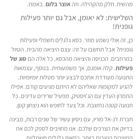
מהשיח. חלק מהקהילה. וזה
אוצר בלום
. באמת.
השלישית: לא יאומן, אבל גם יותר פעילות
גופנית!
כן, זה אולי נשמע מוזר. כסא גלגלים חשמלי ופעילות
גופנית? אבל תחשבו על זה: עצם היציאה מהבית. הטיול
במרחבים. הכניסה והיציאה מהכסא. כל אלה הם
סוג של
פעילות
. קלה אומנם, אך משמעותית. בנוסף, עצמאות
התנועה מעודדת אתכם לבצע יותר מטלות יומיומיות.
להגיע למקומות שאליהם לא הייתם מגיעים קודם. אפילו
התמרון העדין עם הג'ויסטיק, מפעיל שרירים עדינים. כל
תנועה קטנה נחשבת. וכל צעד לחופש הוא ניצחון קטן.
חברת דנ-אל פוריו, עם ניסיון עשיר של שנים רבות, מבינה
בדיוק את הצרכים שלכם. אנו מחויבים לספק לכם את
המוצרים הטובים ביותר. כסאות גלגלים חשמליים