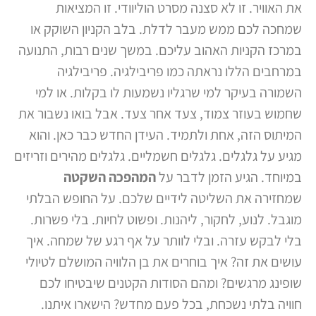
את האוויר. זו לא סצנה מסרט הוליוודי. זו המציאות
שמחכה לכם ממש מעבר לדלת. בלב הקניון השוקק או
במרכז הקניות האהוב עליכם. במשך שנים רבות, התנועה
במרחבים הללו נראתה כמו פריבילגיה. פריבילגיה
השמורה בעיקר למי שרגליו נשמעות לו בקלות. או למי
שחמוש בעוזר צמוד, צעד אחר צעד. אבל בואו נשבור את
המיתוס הזה, אחת ולתמיד. העידן החדש כבר כאן. והוא
מגיע על גלגלים. גלגלים חשמליים. גלגלים מהירים וזריזים
במיוחד. הגיע הזמן לדבר על
המהפכה השקטה
שמחזירה את השליטה לידיים שלכם. על החופש הבלתי
מוגבל. לנוע, לחקור, ליהנות. ופשוט לחיות. בלי פשרות.
בלי לבקש עזרה. ובלי לוותר על אף רגע של שמחה. איך
עושים את זה? איך בוחרים את בן הלוויה המושלם לטיולי
שופינג מרגשים? ומהם הסודות הקטנים שיבטיחו לכם
חוויה בלתי נשכחת, בכל פעם מחדש? הישארו איתנו.