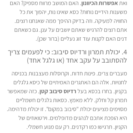
ואת
אפשרות הכיוונון
. האם המושב מרווח מספיק? האם
משענות הידיים נוחות? כסא שאינו נוח, יהפוך את כל
החוויה למעיקה. וזה בדיוק ההיפך ממה שאנחנו רוצים.
אתם רוצים להרגיש שאתם יושבים על ענן. גם כשאתם
דנים האם לקנות עוד זוג נעליים (ברור שכן).
4. יכולת תמרון ורדיוס סיבוב: כי לפעמים צריך
להסתובב על עקב אחד (או גלגל אחד)
מעברים צרים. פינות חדות. וקרוסלות מעצבנות בכניסה
לחנויות. אלה הם האתגרים האמיתיים של כיסא גלגלים
בקניון. בחרו בכסא בעל
רדיוס סיבוב קטן
. כזה שמאפשר
תמרון קל וחלק. ללא מאמץ. כסאות גלגלים חשמליים
מסוימים מציעים יכולת "סיבוב במקום". זו יכולת מדהימה.
היא הופכת אתכם לנהגים מדופלמים. וירטואוזים של
הקניון. תרגישו כמו רקדנים. רק עם מנוע חשמלי.