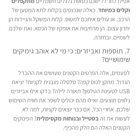
אפילו לחו"ל? ישנם כסאות גלגלים חשמליים
מתקפלים
וקלים במיוחד
. כאלה שנכנסים בקלות לתא המטען של
הרכב. או עולים איתכם למטוס. קלות המשקל והניידות הן
יתרון עצום. הן מרחיבות את אופקיו של הכסא. ואת שלכם.
לשמיים. ובחזרה.
7. תוספות ואביזרים: כי מי לא אוהב גימיקים
שימושיים?
לפעמים, אלה הפרטים הקטנים שעושים את ההבדל
הגדול. מתקן לכוס קפה? סלסלה מובנית לקניות? יציאת
USB לטעינת הטלפון? תאורה לילה? בדקו אילו אביזרים
נלווים מוצעים. ואילו מהם יכולים לשפר את חווית השימוש
שלכם. אחרי הכל, אם כבר יוצאים לקניות, למה לא
לעשות את זה
בסטייל ובנוחות מקסימלית
? הפינוקים
הקטנים האלה הם חלק מהכיף.