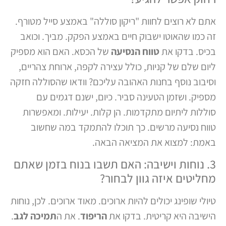
אתם לא רוצים לחוות "ריקון סוללה" באמצע סייל מטורף.
זה כמו שהאוטו ישבוק חיים באמצע הפקק. מביך. וכואב
בכיס. בדקו את
טווח הנסיעה
של הכסא. האם הוא מספיק
ליום שלם של קניות, כולל עצירה לקפה, ארוחת צהריים,
וסיבוב נוסף בחנות האהובה עליכם? וודאו שהסוללה חזקה
מספיק. ושזמן הטעינה סביר. כיום, ישנם דגמים עם
סוללות ליתיום מתקדמות. הן קלות. יעילות. ומאפשרות
טווח נסיעה מרשים. כך תוכלו להתמקד במה שחשוב
באמת: למצוא את המציאה הבאה.
3. נוחות וישיבה: האם תשבו בנוח בזמן שאתם
מחליטים איזה גוון לבחור?
טיולי שופינג יכולים להיות ארוכים. מאוד ארוכים. לכן, נוחות
הישיבה היא קריטית. בדקו את
הריפוד
. את ה
תמיכה לגב
.