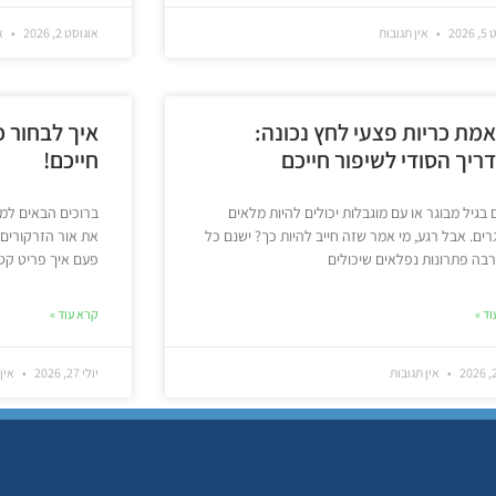
202
אין תגובות
אוגוסט 2, 2026
אי
מת כריות פצעי לחץ נכונה:
איך לבחור כ
ריך הסודי לשיפור חייכם
חייכם!
 בגיל מבוגר או עם מוגבלות יכולים להיות מלאים
ברוכים הבאים למ
ים. אבל רגע, מי אמר שזה חייב להיות כך? ישנם כל
את אור הזרקורים,
בה פתרונות נפלאים שיכולים
פעם איך פריט קטן
ד »
קרא עוד »
אין תגובות
יולי 27, 2026
אין 