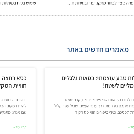
סדנת "שמירה על עצמאות בבית" – הדרכה למשפחה כיצד לבחור מתקני עזר ובטיחות חכמים
שימוש בטוח במעליות וד
מאמרים חדשים באתר
ות טבע עוצמתי: כסאות גלגלים
כסא רחצה מ
ליים לשטח!
חוויית המק
 לכם רגע. אתם שואפים אוויר צח, קרני שמש
בואו נודה באמת. 
ת אתכם בעדינות דרך ענפי העצים. שביל עפר קליל
להיות המקום הבטו
 לפניכם, וציוץ ציפורים הוא פס הקול
שבו אנחנו מתנקים,
ד »
קרא עוד »