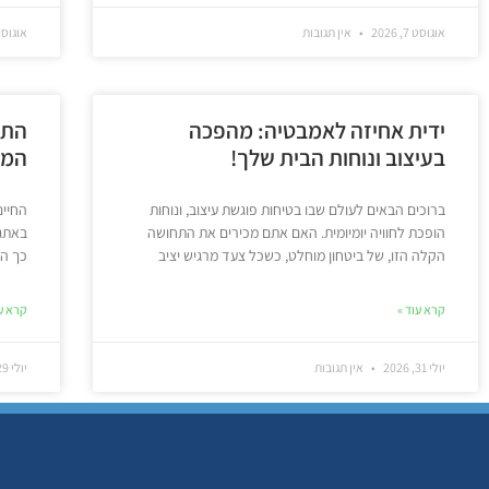
אוגוסט 7, 2026
אין תגובות
אוגוסט 5, 6
ידית אחיזה לאמבטיה: מהפכה
התא
בעיצוב ונוחות הבית שלך!
המד
ברוכים הבאים לעולם שבו בטיחות פוגשת עיצוב, ונוחות
החיים
הופכת לחוויה יומיומית. האם אתם מכירים את התחושה
באתגר
הקלה הזו, של ביטחון מוחלט, כשכל צעד מרגיש יציב
כך הר
קרא עוד »
קרא עו
יולי 31, 2026
אין תגובות
יולי 29, 2026