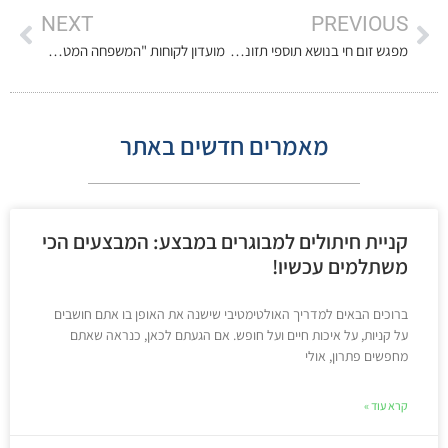
NEXT
PREVIOUS
מפגש זום חי בנושא תוספי תזונה למבוגרים – שיפור הבריאות בגיל השלישי
מועדון לקוחות "המשפחה המטפלת" – הטבות לבני משפחה המטפלים בקשישים
מאמרים חדשים באתר
קניית חיתולים למבוגרים במבצע: המבצעים הכי
משתלמים עכשיו!
ברוכים הבאים למדריך האולטימטיבי שישנה את האופן בו אתם חושבים
על קניות, על איכות חיים ועל חופש. אם הגעתם לכאן, כנראה שאתם
מחפשים פתרון, אולי
קרא עוד »