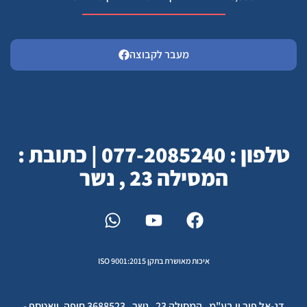
מעבר לקבוצה
טלפון : 077-2085240 | כתובת :
המסילה 23 , נשר
איכות מאושרת בתקן ISO 9001:2015
דנ-אל פור יו בע"מ , המסילה 23 , נשר , 3688523 חיפה, וואטספ -