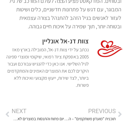
ובטוחים. הפודקאסט מציע הצצה לעולם המורכב של גיל
המבוגר, עם דגש על פתרונות חדשניים, כלים ושיטות
לעזור לאנשים בגיל הזהב להתנהל בצורה עצמאית
ובטוחה יותר, תוך שמירה על איכות חיים גבוהה.
צוות דנ-אל אונליין
נכתב על ידי צוות דנ-אל, המובילה בארץ מאז
2005 באספקת ציוד רפואי, שיקומי ומוצרי ספיגה
לגיל השלישי. אנו כאן כדי להנגיש עבורכם ועבור
היקרים לכם את המוצרים האמינים והמתקדמים
ביותר, לצד שירות, ייעוץ מקצועי ואיכות ללא
פשרות.
NEXT
PREVIOUS
תוכנית "מועדון משתקמים" – הנחות על כסאות גלגלים חשמליים עבור נפגעי תאונות וניתוחים
יום פתוח והתנסות במוצרים לאנשים עם מוגבלות תנועה: הזדמנות להתנסות בקלנועיות וכלים ניידים