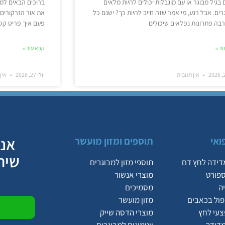
 בגיל מבוגר או עם מוגבלות יכולים להיות מלאים
ברוכים הבאים למ
ים. אבל רגע, מי אמר שזה חייב להיות כך? ישנם כל
את אור הזרקורים,
בה פתרונות נפלאים שיכולים
פעם איך פריט קטן
ד »
קרא עוד »
אין תגובות
יולי 27, 2026
אין 
אנח
ואי
תוספים ומזון מועשר
שיר
דידה לחץ דם
תוספי מזון למבוגרים
ספורט
מוצרי אנשור
ה
מסמיכים
יפול בכאבים
מזון מועשר
צעי לחץ
מוצרי הדסה שייק