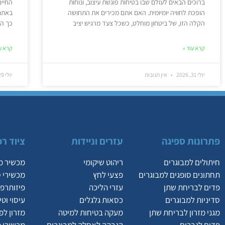
ברוכים הבאים לעולם שבו בטיחות פוגשת עיצוב, ונוחות
החיים
הופכת לחוויה יומיומית. האם אתם מכירים את התחושה
באתגר
הקלה הזו, של ביטחון מוחלט, כשכל צעד מרגיש יציב
כך הר
קרא עוד »
קרא עו
יולי 31, 2026
אין תגובות
יולי 29, 2026
פתרונות ספיגה
עזרים וניידות
ציוד רפ
חיתולים למבוגרים
ריהוט שיקומי
מכשיר מ
תחתונים סופגים למבוגרים
פצעי לחץ
מכשירי 
פדים לבריחת שתן
עזרי הליכה
פיזותרפי
סדיניות למבוגרים
כסאות גלגלים
עיסוי וט
מגני מזרון לבריחת שתן
מעקה בטיחות למיטה
מזרון לפ