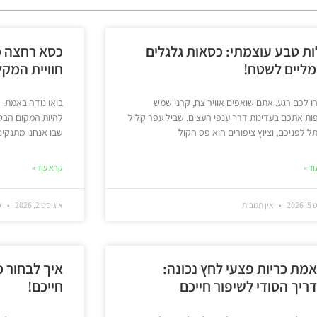
ות טבע עוצמתי: כסאות גלגלים
כסא רחצה מ
ליים לשטח!
חוויית המק
 לכם רגע. אתם שואפים אוויר צח, קרני שמש
בואו נודה באמת. 
ת אתכם בעדינות דרך ענפי העצים. שביל עפר קליל
להיות המקום הבטו
 לפניכם, וציוץ ציפורים הוא פס הקול
שבו אנחנו מתנקים,
ד »
קרא עוד »
202
אין תגובות
אוגוסט 2, 2026
אי
מת כריות פצעי לחץ נכונה:
איך לבחור כ
ריך הסודי לשיפור חייכם
חייכם!