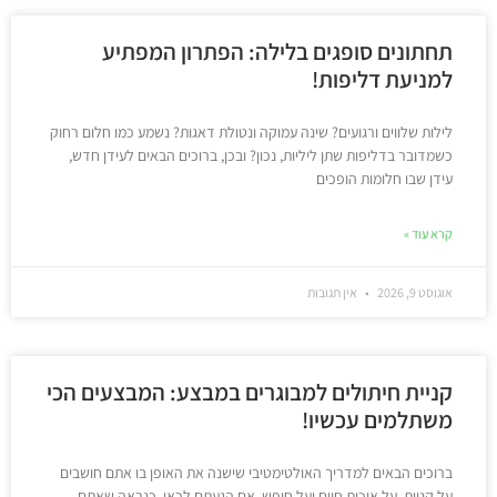
תחתונים סופגים בלילה: הפתרון המפתיע
למניעת דליפות!
לילות שלווים ורגועים? שינה עמוקה ונטולת דאגות? נשמע כמו חלום רחוק
כשמדובר בדליפות שתן ליליות, נכון? ובכן, ברוכים הבאים לעידן חדש,
עידן שבו חלומות הופכים
קרא עוד »
אוגוסט 9, 2026
אין תגובות
קניית חיתולים למבוגרים במבצע: המבצעים הכי
משתלמים עכשיו!
ברוכים הבאים למדריך האולטימטיבי שישנה את האופן בו אתם חושבים
על קניות, על איכות חיים ועל חופש. אם הגעתם לכאן, כנראה שאתם