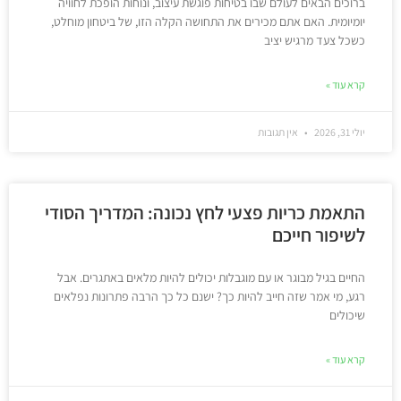
ברוכים הבאים לעולם שבו בטיחות פוגשת עיצוב, ונוחות הופכת לחוויה
יומיומית. האם אתם מכירים את התחושה הקלה הזו, של ביטחון מוחלט,
כשכל צעד מרגיש יציב
קרא עוד »
יולי 31, 2026
אין תגובות
התאמת כריות פצעי לחץ נכונה: המדריך הסודי
לשיפור חייכם
החיים בגיל מבוגר או עם מוגבלות יכולים להיות מלאים באתגרים. אבל
רגע, מי אמר שזה חייב להיות כך? ישנם כל כך הרבה פתרונות נפלאים
שיכולים
קרא עוד »