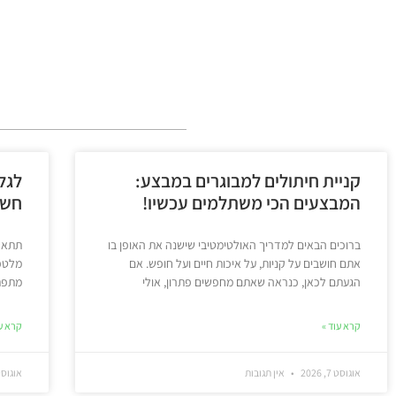
קניית חיתולים למבוגרים במבצע:
לגל
המבצעים הכי משתלמים עכשיו!
חשמ
ברוכים הבאים למדריך האולטימטיבי שישנה את האופן בו
תתארו
אתם חושבים על קניות, על איכות חיים ועל חופש. אם
מלטפו
הגעתם לכאן, כנראה שאתם מחפשים פתרון, אולי
מתפתל
קרא עוד »
קרא עו
אוגוסט 7, 2026
אין תגובות
אוגוסט 5, 6