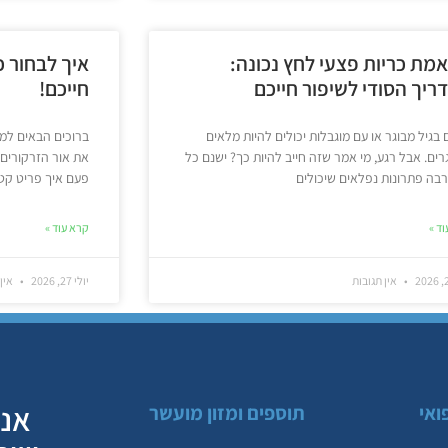
מת כריות פצעי לחץ נכונה:
איך לבחור כ
ריך הסודי לשיפור חייכם
חייכם!
 בגיל מבוגר או עם מוגבלות יכולים להיות מלאים
ברוכים הבאים למ
ים. אבל רגע, מי אמר שזה חייב להיות כך? ישנם כל
את אור הזרקורים,
בה פתרונות נפלאים שיכולים
פעם איך פריט קטן
ד »
קרא עוד »
אין תגובות
יולי 27, 2026
אין 
אנח
ואי
תוספים ומזון מועשר