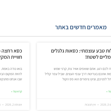
מאמרים חדשים באתר
ות טבע עוצמתי: כסאות גלגלים
כסא רחצה מ
ליים לשטח!
חוויית המק
 לכם רגע. אתם שואפים אוויר צח, קרני שמש
בואו נודה באמת. 
ת אתכם בעדינות דרך ענפי העצים. שביל עפר קליל
להיות המקום הבטו
 לפניכם, וציוץ ציפורים הוא פס הקול
שבו אנחנו מתנקים,
ד »
קרא עוד »
202
אין תגובות
אוגוסט 2, 2026
אי