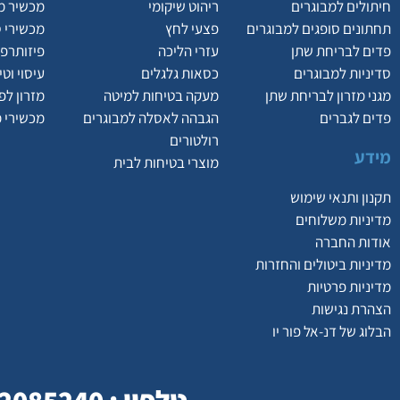
חיתולים למבוגרים
ריהוט שיקומי
מכשיר מ
תחתונים סופגים למבוגרים
פצעי לחץ
מכשירי 
פדים לבריחת שתן
עזרי הליכה
פיזותרפי
סדיניות למבוגרים
כסאות גלגלים
עיסוי וט
מגני מזרון לבריחת שתן
מעקה בטיחות למיטה
מזרון לפ
פדים לגברים
הגבהה לאסלה למבוגרים
מכשירי 
רולטורים
מידע
מוצרי בטיחות לבית
תקנון ותנאי שימוש
מדיניות משלוחים
אודות החברה
מדיניות ביטולים והחזרות
מדיניות פרטיות
הצהרת נגישות
הבלוג של דנ-אל פור יו
טלפון : 077-2085240 | כתובת : המסילה 23 , נשר