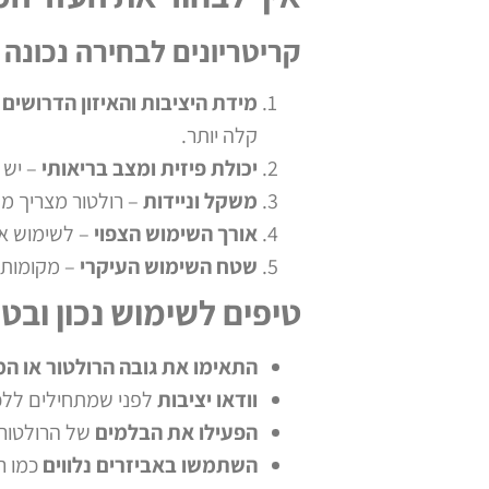
קריטריונים לבחירה נכונה
מידת היציבות והאיזון הדרושים
–
קלה יותר.
יכולת פיזית ומצב בריאותי
– יש 
משקל וניידות
– רולטור מצריך מק
אורך השימוש הצפוי
– לשימוש ארו
שטח השימוש העיקרי
– מקומות 
טיפים לשימוש נכון ובטו
התאימו את גובה הרולטור או ה
וודאו יציבות
לפני שמתחילים ללכת
הפעילו את הבלמים
של הרולטור 
השתמשו באביזרים נלווים
כמו ר