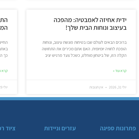
ידית אחיזה לאמבטיה: מהפכה
התא
בעיצוב ונוחות הבית שלך!
המד
ברוכים הבאים לעולם שבו בטיחות פוגשת עיצוב, ונוחות
החיים
הופכת לחוויה יומיומית. האם אתם מכירים את התחושה
באתגר
הקלה הזו, של ביטחון מוחלט, כשכל צעד מרגיש יציב
כך הר
קרא עוד »
קרא עו
יולי 31, 2026
אין תגובות
יולי 29, 2026
פתרונות ספיגה
עזרים וניידות
ציוד רפ