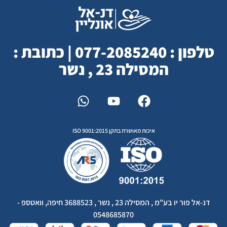
טלפון : 077-2085240 | כתובת :
המסילה 23 , נשר
איכות מאושרת בתקן ISO 9001:2015
דנ-אל פור יו בע"מ , המסילה 23 , נשר , 3688523 חיפה, וואטספ -
0548685870