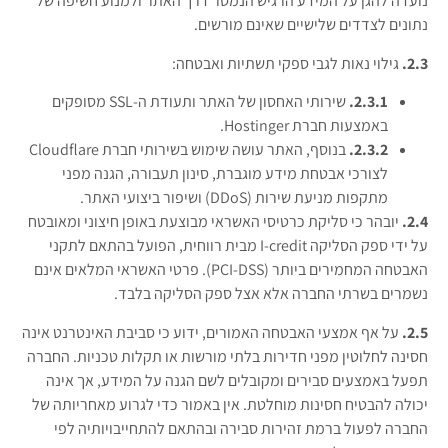
נועדה להגן על המידע הרגיש הנמסר דרך האתר ולמנוע חשיפה של
נתונים לצדדים שלישיים שאינם מורשים.
2.3.
גילוי נאות לגבי ספקי תשתיות ואבטחה:
2.3.1.
שירותי האחסון של האתר ותעודת ה-SSL מסופקים
באמצעות חברת Hostinger.
2.3.2.
בנוסף, האתר עושה שימוש בשירותי חברת Cloudflare
לצורכי אבטחת מידע מוגברת, סינון תעבורה, הגנה מפני
מתקפות מניעת שירות (DDoS) ושיפור ביצועי האתר.
2.4.
יובהר כי סליקת כרטיסי האשראי מבוצעת באופן חיצוני ומאובטח
על ידי ספק הסליקה I-credit מבית רווחית, הפועל בהתאם לתקני
האבטחה המחמירים ביותר (PCI-DSS). פרטי האשראי המלאים אינם
נשמרים בשרתי החברה אלא אצל ספק הסליקה בלבד.
2.5.
על אף אמצעי האבטחה האמורים, ידוע כי סביבת האינטרנט אינה
חסינה לחלוטין מפני חדירות בלתי מורשות או תקלות טכניות. החברה
תפעל באמצעים סבירים ומקובלים לשם הגנה על המידע, אך אינה
יכולה להבטיח חסינות מוחלטת. אין באמור כדי לגרוע מאחריותה של
החברה לפעול ברמת זהירות סבירה ובהתאם להתחייבויותיה לפי