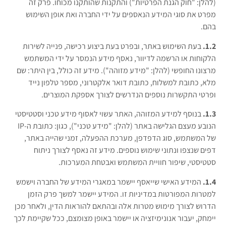
(להלן: "חוק הגנת הפרטיות") והתקנות שהותקנו מכוחו. פרק זה
מפרט את סוגי המידע הנאספים על ידי החברה ואת אופן השימוש
בהם.
1.2.
בעת השימוש באתר, ובפרט בעת ביצוע רכישה, פנייה לשירות
הלקוחות או הרשמה לדיוור, נאסף מידע הנמסר על ידי המשתמש
מרצונו החופשי (להלן: "מידע מזוהה"). מידע זה כולל, בין היתר: שם
מלא, כתובת למשלוח, כתובת דואר אלקטרוני, מספר טלפון נייד
ופרטי התקשרות נוספים הנדרשים לצורך אספקת המוצרים.
1.3.
בנוסף למידע המזוהה, האתר עשוי לאסוף מידע טכני וסטטיסטי
הנובע מעצם הגלישה באתר (להלן: "מידע טכני"), כגון: כתובת ה-IP
של המשתמש, סוג הדפדפן, מערכת ההפעלה, זמני שהייה באתר,
דפים שנצפו ונתוני שימוש נוספים. מידע זה נאסף לצורך ניתוח
סטטיסטי, שיפור חוויית המשתמש ואבטחת המערכות.
1.4.
המידע האישי שייאסף יישמר במאגרי המידע של החברה וישמש
למטרות המפורטות במדיניות זו. המידע יישמר למשך פרק הזמן
הדרוש לצורך מימוש מטרות אלה ובהתאם להוראות הדין, ולאחר מכן
יימחק, יעבור אנונימיזציה או יישמר באופן מצומצם, ככל שקיימת לכך