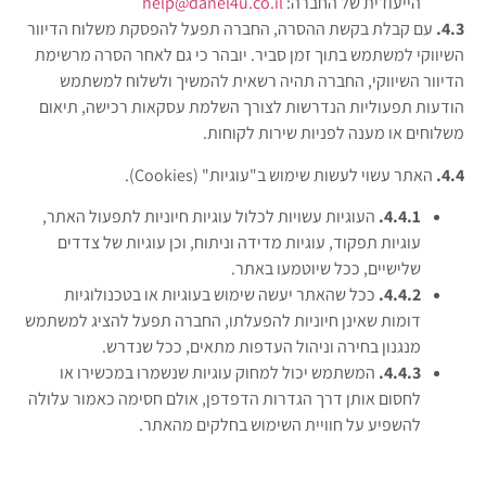
הייעודית של החברה:
help@danel4u.co.il
4.3.
עם קבלת בקשת ההסרה, החברה תפעל להפסקת משלוח הדיוור
השיווקי למשתמש בתוך זמן סביר. יובהר כי גם לאחר הסרה מרשימת
הדיוור השיווקי, החברה תהיה רשאית להמשיך ולשלוח למשתמש
הודעות תפעוליות הנדרשות לצורך השלמת עסקאות רכישה, תיאום
משלוחים או מענה לפניות שירות לקוחות.
4.4.
האתר עשוי לעשות שימוש ב"עוגיות" (Cookies).
4.4.1.
העוגיות עשויות לכלול עוגיות חיוניות לתפעול האתר,
עוגיות תפקוד, עוגיות מדידה וניתוח, וכן עוגיות של צדדים
שלישיים, ככל שיוטמעו באתר.
4.4.2.
ככל שהאתר יעשה שימוש בעוגיות או בטכנולוגיות
דומות שאינן חיוניות להפעלתו, החברה תפעל להציג למשתמש
מנגנון בחירה וניהול העדפות מתאים, ככל שנדרש.
4.4.3.
המשתמש יכול למחוק עוגיות שנשמרו במכשירו או
לחסום אותן דרך הגדרות הדפדפן, אולם חסימה כאמור עלולה
להשפיע על חוויית השימוש בחלקים מהאתר.