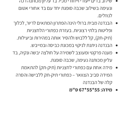
שילוב בדים ייעודי וייחודי מכיל בד עליון מכותנה רכה
ונעימה בשילוב שכבה סופגת יחד עם בד אחורי אטום
לנוזלים.
הבנדנה מבית ברולי הינה הפתרון המתאים לריור, לכלוך
ופליטות בלתי רצוניות. בעזרת כפתורי הלחצניות
(תיק-תק), קל ללבוש ולהסיר אותה במהירות וביעילות.
הבנדנה ניתנת לניקוי במכונת כביסה ובמייבש.
מענה פרקטי ומעוצב לשמירה על חולצה יבשה ונקיה, בד
עליון מכותנה נעימה, שכבה סופגת.
מידה אחת עם כפתורי לחצניות (תיק-תק) להתאמת
המידה סביב הצוואר – כפתורי תיק-תק ללבישה והסרה
קלה של הבנדנה
מידה: 55*55*67 ס"מ