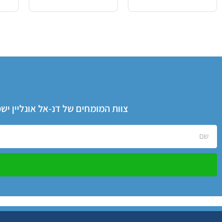
צוות המומחים של דנ-אל אונליין י