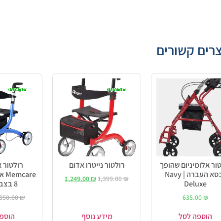
רים קשורים
מבצע!
מבצע!
ור אלומיניום שהופך
רולטור נייטרו אדום
רולטור א
לכסא העברה | Navy
are
1,249.00
₪
1,399.00
₪
Deluxe
8 בצבע כחול
850.00
₪
635.00
₪
הוספה לסל
מידע נוסף
הוספ