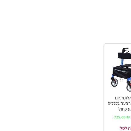
לומיניום
Memc ארבעה גלגלים
725.00
₪
ה לסל