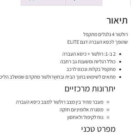
תיאור
רולטור 4 גלגלים מתקפל
שהופך לכסא העברה דגם ELITE
2 ב-1: רולטור + כיסא העברה
כולל רגליות ומשענת גב רחבה
מתקפל בקלות ונכנס לרכב
מתאים לשימוש בתוך הבית ובחוץרולטור מתקדם שמשלב הליכון 4 גלגלים עם אפשרות להפוך לכיסא העברה – כשצריך מעבר ממקום למקום בליווי מל
יתרונות מרכזיים
מעבר מהיר בין מצב רולטור למצב כיסא העברה
מסגרת אלומיניום חזקה
נוח לקיפול ולאחסון
מפרט טכני