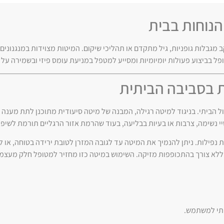
והנוחות בבית
ב מגבלות גופניות, גיל מתקדם או תהליכי שיקום. המיטות מצוידות במנגנוני
ופל בביצוע פעולות יומיומיות ומסייע למטפל במניעת עומס פיזי ובשמירה על 
ת בסביבה הביתית
 הביתי. בניגוד למיטה רגילה, המבנה של מיטה סיעודית מתוכנן לתת מענה ל
י נשימה, צרבות או בעיות בבליעה, בעוד שהרמת אזור הרגליים תורמת לשיפו
ה של המיטה כולה (Hi-Low) היא קריטית למניעת נפילות. ניתן להנמיך את המיטה עד לגובה המזרן לטובת יריד
ללא צורך בהתכופפות מזיקה. השימוש במיטה כזו מחזיר למטופל חלק מעצ
ותי למשתמש.