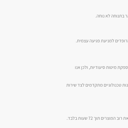
 בתנוחה לא נוחה.
רופדים למניעת פגיעה עצמית.
כרוכה באספקת מיטות סיעודיות, ולכן אנו
ות טכנולוגיים מתקדמים לצד שירות
אנו מודעים לכך שהצורך במיטה סיעודית הוא לעיתים דחוף, במיוחד לאחר שחרור מבית חולים או מרכז שיקום. לכן, מערך הלוגיסטיקה שלנו ערוך לספק את רוב המוצרים תוך 72 שעות בלבד.