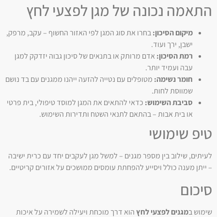
התאמה נכונה של מגן לפצעי לחץ
מיקום הסיכון:
בחרו את סוג המגן לפי האזור החשוף – עקב, מרפק,
ישבן, ירך ועוד.
רמת הסיכון:
אדם מרותק או בתנאים של סיכון גבוה יזדקק למגן
עבה ועמיד יותר.
חומר נשימה:
מטופלים עם נטייה להזעה ייהנו ממגנים עם בד נושם
שמווסת לחות.
סביבת השימוש:
כדאי להתאים את המגן למוסד טיפולי, בית פרטי
או בית אבות – בהתאם לתנאי השטח ותדירות השימוש.
טיפ שימושי
לעיתים, שילוב בין מספר מגנים – למשל מגן לעקבים יחד עם כרית ישיבה
– ייתן מענה כולל ויסייע להפחתת עומסים ממושכים על אזורים קריטיים.
סיכום
שימוש ב
מגנים לפצעי לחץ
הוא דרך מוכחת ויעילה לשמירה על איכות