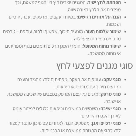
הפחתת לחץ ישיר:
המגנים יוצרים חיץ בין הגוף למשטח, וכך
מפזרים את הלחץ בצורה שווה.
הגנה על אזורים רגישים:
במיוחד עקבים, מרפקים, עכוז, ירכיים
ושכמות.
שימור שלמות העור:
מונעים חיכוך, שפשוף ולחות עודפת – גורמים
מרכזיים בפיתוח פצעי לחץ.
שיפור נוחות המטופל:
חומרי המגן הרכים תומכים בגוף ומפחיתים
אי נוחות ממושכת.
סוגי מגנים לפצעי לחץ
מגני עקב:
עוטפים את העקב, מפחיתים לחץ מהגיד והעצם
ומונעים חיכוך עם מזרנים או כיסאות.
מגני מרפק:
מגנים על עצם המרפק במצבים של שכיבה ממושכת
או ישיבה.
מגני ישיבה:
משמשים במושבים וכיסאות גלגלים לפיזור עומס
לאורך העכוז והירכיים.
מגני ירכיים ואגן:
מספקים הגנה לאזורים עם סיכון מוגבר לפצעי
לחץ כתוצאה מתנוחה ממושכת או תת־ניידות.