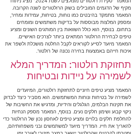
המאמר "סקירת רולטורים מומלצים לשנת 2024" מציג ניתוח
מקיף של הדגמים המובילים בשוק הרולטורים לשנה הקרובה.
המאמר מתמקד בהיבטים כמו נוחות, בטיחות, עמידות ומחיר,
ומספק המלצות מבוססות על בדיקות משתמשים ומומחים
בתחום. בנוסף, הוא כולל השוואות בין המותגים השונים ומציע
טיפים לבחירת הרולטור המתאים ביותר לצרכים האישיים.
המאמר מיועד לסייע לקוראים לקבל החלטה מושכלת ולשפר את
איכות חייהם באמצעות בחירה נכונה של רולטור.
תחזוקת רולטור: המדריך המלא
לשמירה על ניידות ובטיחות
המאמר מציע טיפים חיוניים לתחזוקת רולטורים, המיועדים
לשמירה על בטיחות ונוחות המשתמשים. הוא מסביר כיצד לבדוק
את תקינות הבלמים, הגלגלים והידיות, ומדגיש את החשיבות של
ניקוי קבוע ושימון חלקים נעים. בנוסף, המאמר מספק הנחיות
להחלפת חלקים בלויים ומציע טיפים לאחסון נכון של הרולטור כדי
להאריך את חייו. המדריך מיועד למשתמשים ובני משפחותיהם,
ומטרתו להבטיח שהרולטור יישאר במצב מיטבי לאורך זמן.